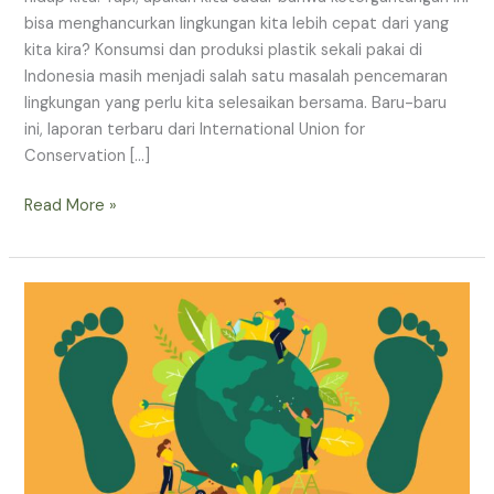
Sampah
bisa menghancurkan lingkungan kita lebih cepat dari yang
Plastik
kita kira? Konsumsi dan produksi plastik sekali pakai di
Indonesia masih menjadi salah satu masalah pencemaran
lingkungan yang perlu kita selesaikan bersama. Baru-baru
ini, laporan terbaru dari International Union for
Conservation […]
Read More »
7
Langkah
Mudah
untuk
Mengurangi
Jejak
Karbon