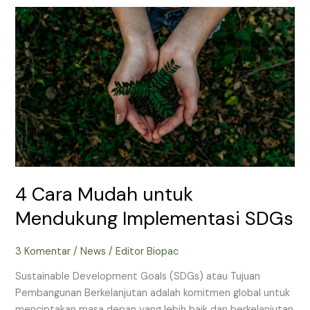
4
Cara
Mudah
untuk
Mendukung
Implementasi
SDGs
4 Cara Mudah untuk
Mendukung Implementasi SDGs
3 Komentar
/
News
/
Editor Biopac
Sustainable Development Goals (SDGs) atau Tujuan
Pembangunan Berkelanjutan adalah komitmen global untuk
menciptakan masa depan yang lebih baik dan berkelanjutan