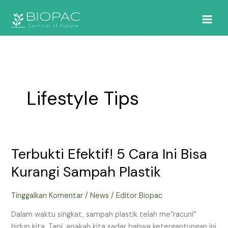
Lewati
ke
konten
Lifestyle Tips
Terbukti Efektif! 5 Cara Ini Bisa
Terbukti
Efektif!
Kurangi Sampah Plastik
5
Cara
Tinggalkan Komentar
/
News
/
Editor Biopac
Ini
Bisa
Dalam waktu singkat, sampah plastik telah me”racuni”
Kurangi
hidup kita. Tapi, apakah kita sadar bahwa ketergantungan ini